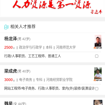
相关人才推荐
杨龙泽
(男
42岁)
2500
|
政治学与行政学
|
本科
|
河南师范大学
￥
行政/人事职员、工艺工程师、普通工人
梁成虎
(男
40岁)
3000
|
电子商务
|
专科
|
河南经贸职业学院
￥
网站工程师/电子商务、行政/人事职员、室内(外)装修/装潢设计
魏星
(女
44岁)