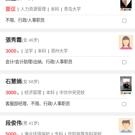
面议
|
人力资源管理
|
本科
|
青岛大学
不限、行政/人事职员
張秀霞
(女
46岁)
3000
|
法学
|
本科
|
郑州大学
￥
会计/会计助理/出纳、行政/人事职员
石慧娟
(女
58岁)
3000
|
经济管理
|
本科
|
中共中央党校
￥
客服部经理、不限、行政/人事职员
段俊伟
(男
41岁)
5000
|
渔业环境保护
|
专科
|
信阳高等专科学校