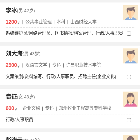
李冰
(男
42岁)
1200
|
公共事业管理
|
本科
|
山西财经大学
￥
系统维护员/网络管理员、图书情报/档案管理、行政/人事职员
刘大海
(男
43岁)
2500
|
汉语言文学
|
专科
|
许昌职业技术学院
￥
文案策划/资料编写、行政/人事职员、招聘主任(企业文化)
袁征
(女
43岁)
600
|
企业文秘
|
专科
|
郑州牧业工程高等专科学校
￥
行政/人事职员