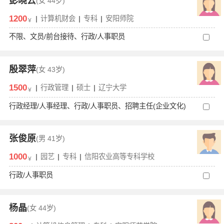
彭晓云
(女
44岁)
1200
|
计算机财会
|
专科
|
安阳师院
￥
不限、文员/前台接待、行政/人事职员
殷翠萍
(女
43岁)
1500
|
行政管理
|
硕士
|
辽宁大学
￥
行政经理/人事经理、行政/人事职员、招聘主任(企业文化)
张俊原
(男
41岁)
1000
|
园艺
|
专科
|
信阳农业高等专科学校
￥
行政/人事职员
杨晶
(女
44岁)