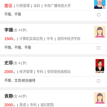
面议
|
行政管理
|
本科
|
中央广播电视大学
不限、不限
李嫚
(女
43岁)
1500
|
计算机及其应用
|
中专
|
洛阳市经济学校
￥
不限、不限、不限
史菲
(女
41岁)
2000
|
经济管理
|
专科
|
安阳党校函授站
￥
不限、文员/前台接待
袁静
(女
44岁)
2000
|
英语
|
专科
|
湖北职院
￥