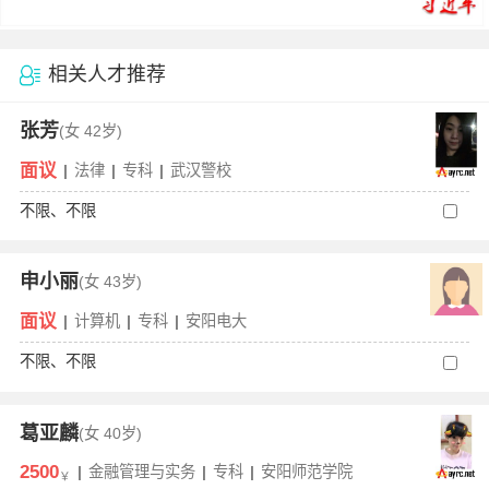
相关人才推荐
张芳
(女
42岁)
面议
|
法律
|
专科
|
武汉警校
不限、不限
申小丽
(女
43岁)
面议
|
计算机
|
专科
|
安阳电大
不限、不限
葛亚麟
(女
40岁)
2500
|
金融管理与实务
|
专科
|
安阳师范学院
￥