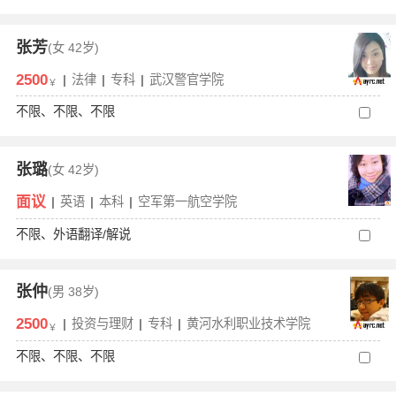
张芳
(女
42岁)
2500
|
法律
|
专科
|
武汉警官学院
￥
不限、不限、不限
张璐
(女
42岁)
面议
|
英语
|
本科
|
空军第一航空学院
不限、外语翻译/解说
张仲
(男
38岁)
2500
|
投资与理财
|
专科
|
黄河水利职业技术学院
￥
不限、不限、不限