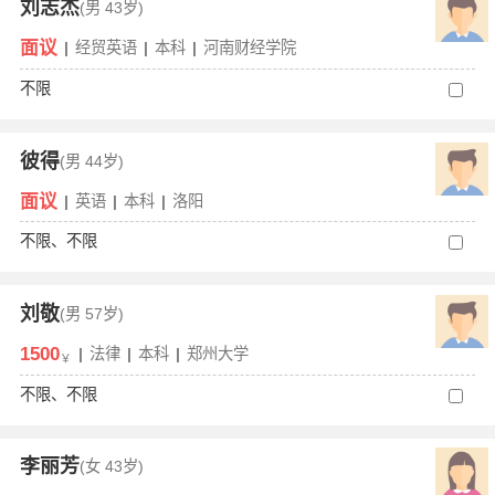
刘志杰
(男
43岁)
面议
|
经贸英语
|
本科
|
河南财经学院
不限
彼得
(男
44岁)
面议
|
英语
|
本科
|
洛阳
不限、不限
刘敬
(男
57岁)
1500
|
法律
|
本科
|
郑州大学
￥
不限、不限
李丽芳
(女
43岁)