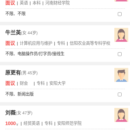
面议
|
英语
|
本科
|
河南财经学院
不限、不限
牛兰英
(女
44岁)
面议
|
计算机应用与维护
|
专科
|
信阳农业高等专科学校
不限、电脑操作员/打字员/接线生
原更有
(男
45岁)
面议
|
财会
|
专科
|
安阳大学
不限、新闻出版
刘薇
(女
47岁)
1000
|
经贸英语
|
专科
|
安阳师范学院
￥