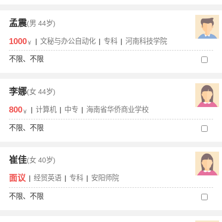
孟震
(男
44岁)
1000
|
文秘与办公自动化
|
专科
|
河南科技学院
￥
不限、不限
李娜
(女
44岁)
800
|
计算机
|
中专
|
海南省华侨商业学校
￥
不限、不限
崔佳
(女
40岁)
面议
|
经贸英语
|
专科
|
安阳师院
不限、不限