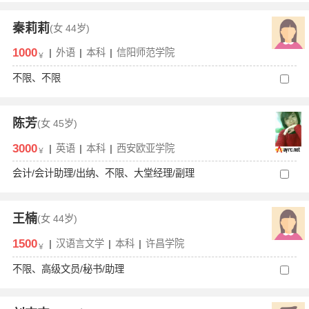
秦莉莉
(女
44岁)
1000
|
外语
|
本科
|
信阳师范学院
￥
不限、不限
陈芳
(女
45岁)
3000
|
英语
|
本科
|
西安欧亚学院
￥
会计/会计助理/出纳、不限、大堂经理/副理
王楠
(女
44岁)
1500
|
汉语言文学
|
本科
|
许昌学院
￥
不限、高级文员/秘书/助理