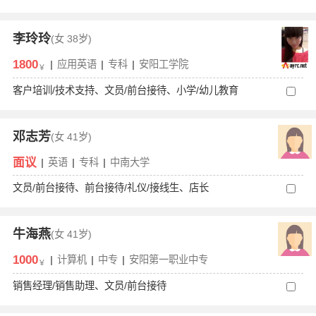
李玲玲
(女
38岁)
1800
|
应用英语
|
专科
|
安阳工学院
￥
客户培训/技术支持、文员/前台接待、小学/幼儿教育
邓志芳
(女
41岁)
面议
|
英语
|
专科
|
中南大学
文员/前台接待、前台接待/礼仪/接线生、店长
牛海燕
(女
41岁)
1000
|
计算机
|
中专
|
安阳第一职业中专
￥
销售经理/销售助理、文员/前台接待