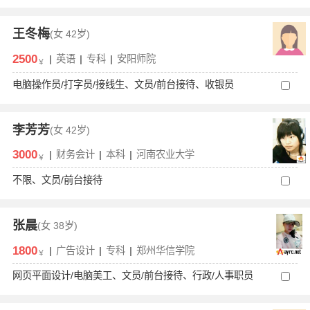
王冬梅
(女
42岁)
2500
|
英语
|
专科
|
安阳师院
￥
电脑操作员/打字员/接线生、文员/前台接待、收银员
李芳芳
(女
42岁)
3000
|
财务会计
|
本科
|
河南农业大学
￥
不限、文员/前台接待
张晨
(女
38岁)
1800
|
广告设计
|
专科
|
郑州华信学院
￥
网页平面设计/电脑美工、文员/前台接待、行政/人事职员