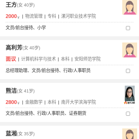
王方
(女
40岁)
2000
|
物流管理
|
专科
|
漯河职业技术学院
￥
文员/前台接待、小学
高利芳
(女
40岁)
面议
|
计算机科学与技术
|
本科
|
安阳师范学院
总经理助理、文员/前台接待、行政/人事职员
熊洁
(女
41岁)
2800
|
金融数学
|
本科
|
南开大学滨海学院
￥
文员/前台接待、行政/人事职员、证券期货
蓝湘
(女
35岁)