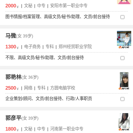
2000
|
文秘
|
中专
|
安阳市第一职业中专
￥
图书情报/档案管理、高级文员/秘书/助理、文员/前台接待
马微
(女
39岁)
1300
|
电子商务
|
专科
|
郑州经贸职业学院
￥
不限、高级文员/秘书/助理、文员/前台接待
郭艳林
(女
36岁)
2500
|
网络
|
专科
|
方圆电脑学校
￥
企业策划/顾问、文员/前台接待、行政/人事职员
郭彦平
(女
39岁)
1800
|
文秘
|
中专
|
河南第一职业中专
￥